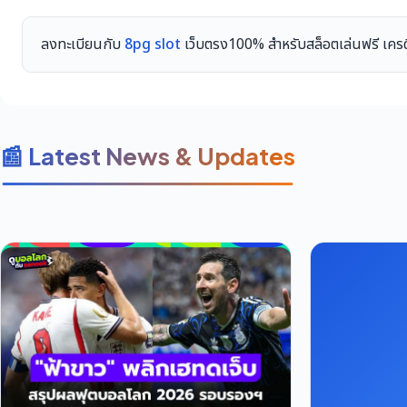
ลงทะเบียนกับ
8pg slot
เว็บตรง100% สำหรับสล็อตเล่นฟรี เคร
📰 Latest News & Updates