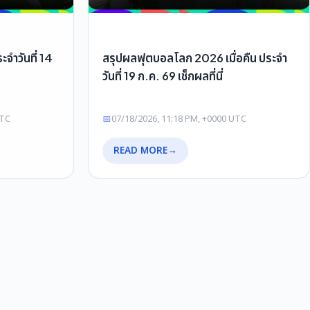
ำวันที่ 14
สรุปผลฟุตบอลโลก 2026 เมื่อคืน ประจำ
วันที่ 19 ก.ค. 69 เช็กผลที่นี่
UTC
📅
07/18/2026, 11:18 PM, +0000 UTC
READ MORE
→