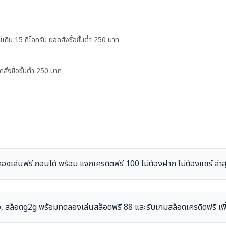
่เกิน 15 กิโลกรัม ยอดสั่งซื้อขั้นต่ำ 250 บาท
สั่งซื้อขั้นต่ำ 250 บาท
งเล่นฟรี ถอนได้ พร้อม แจกเครดิตฟรี 100 ไม่ต้องฝาก ไม่ต้องแชร์ ล่าสุ
ip, สล็อตg2g พร้อมทดลองเล่นสล็อตฟรี 88 และรับเกมสล็อตเครดิตฟรี 