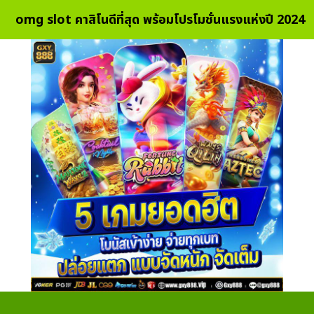
omg slot คาสิโนดีที่สุด พร้อมโปรโมชั่นแรงแห่งปี 2024