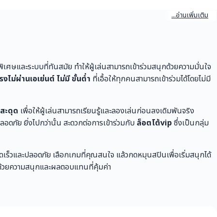
...อ่านเพิ่มเติม
พิเศษและระบบที่ทันสมัย ทำให้ผู้เล่นสามารถเข้าร่วมสนุกด้วยความมั่นใจ
งไม่ผ่านเอเย่นต์ ไม่มี ขั้นต่ำ
ที่เอื้อให้ทุกคนสามารถเข้าร่วมได้โดยไม่มี
 สะดุด
เพื่อให้ผู้เล่นสามารถเรียนรู้และลองเล่นก่อนลงเดิมพันจริง
อดภัย ยิ่งไปกว่านั้น สะดวกต่อการเข้าร่วมกับ
ล็อตโต้vip
ซึ่งเป็นกลุ่ม
รวดเร็วและปลอดภัย เลือกเกมที่คุณสนใจ แล้วกดหมุนสปินเพื่อเริ่มสนุกได้
มไปด้วยความสนุกและผลตอบแทนที่คุ้มค่า