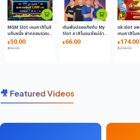
MGM Slot เกมคาสิโนอั
เดิมพันปลอดภัยกับ My
ok slot แพ
นดับหนึ่ง ฝากถอนรวดเร็
Slot คาสิโนแนวใหม่ล่าสุ
เกมคาสิโนออน
วที่สุดในไทย
ด เริ่มต้นง่ายๆวันนี้
สุดในไทย 2
50.00
66.00
174.00
฿
฿
฿
฿66.00
฿204.00
🎥 Featured Videos